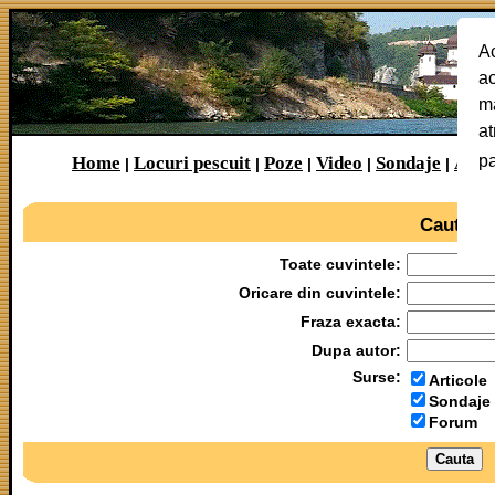
Ac
ac
ma
at
p
Home
Locuri pescuit
Poze
Video
Sondaje
Arti
|
|
|
|
|
Cautare
Toate cuvintele:
Oricare din cuvintele:
Fraza exacta:
Dupa autor:
Surse:
Articole
Sondaje
Forum