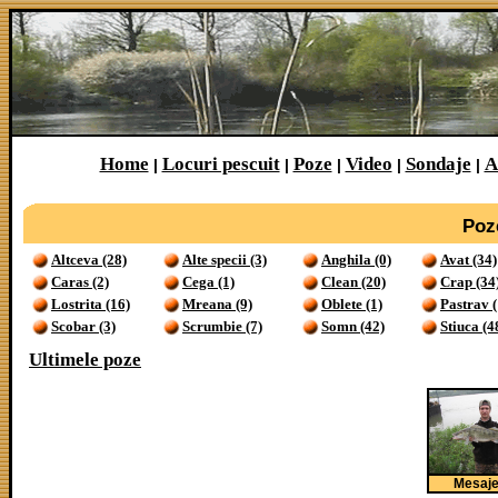
Home
Locuri pescuit
Poze
Video
Sondaje
A
|
|
|
|
|
Poz
Altceva (28)
Alte specii (3)
Anghila (0)
Avat (34)
Caras (2)
Cega (1)
Clean (20)
Crap (34
Lostrita (16)
Mreana (9)
Oblete (1)
Pastrav (
Scobar (3)
Scrumbie (7)
Somn (42)
Stiuca (4
Ultimele poze
Mesaj