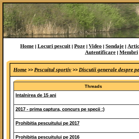
Home
Locuri pescuit
Poze
Video
Sondaje
Arti
|
|
|
|
|
Autentificare
Membri
|
Home
Pescuitul sportiv
Discutii generale despre p
>>
>>
Threads
Intalnirea de 15 ani
2017 - prima captura, concurs pe specii :)
Prohibitia pescuitului pe 2017
Prohibitia pescuitului pe 2016